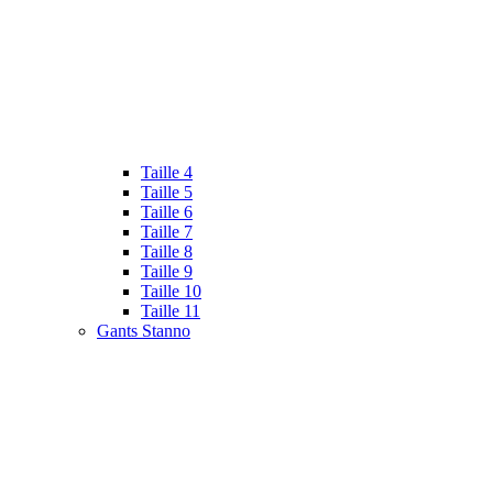
Taille 4
Taille 5
Taille 6
Taille 7
Taille 8
Taille 9
Taille 10
Taille 11
Gants Stanno