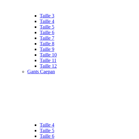
Taille 3
Taille 4
Taille 5
Taille 6
Taille 7
Taille 8
Taille 9
Taille 10
Taille 11
Taille 12
Gants Caepan
Taille 4
Taille 5
Taille 6