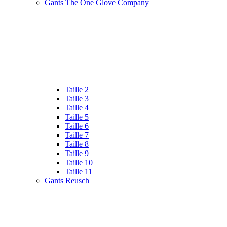
Gants The One Glove Company
Taille 2
Taille 3
Taille 4
Taille 5
Taille 6
Taille 7
Taille 8
Taille 9
Taille 10
Taille 11
Gants Reusch