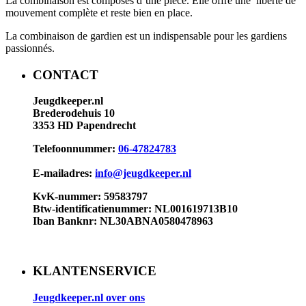
La combinaison est composés d’une pièce. Elle offre une liberté de
mouvement complète et reste bien en place.
La combinaison de gardien est un indispensable pour les gardiens
passionnés.
CONTACT
Jeugdkeeper.nl
Brederodehuis 10
3353 HD Papendrecht
Telefoonnummer:
06-47824783
E-mailadres:
info@jeugdkeeper.nl
KvK-nummer: 59583797
Btw-identificatienummer: NL001619713B10​
Iban Banknr: NL30ABNA0580478963
KLANTENSERVICE
Jeugdkeeper.nl over ons