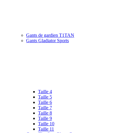
Gants de gardien T1TAN
Gants Gladiator Sports
Taille 4
Taille 5
Taille 6
Taille 7
Taille 8
Taille 9
Taille 10
Taille 11