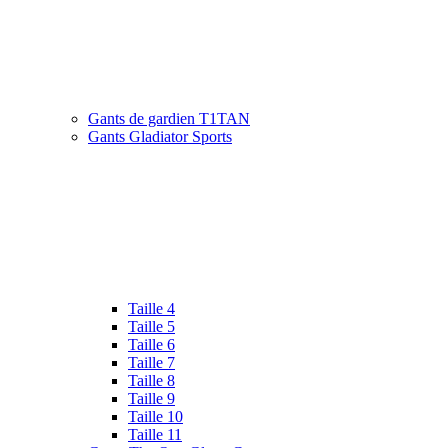
Gants de gardien T1TAN
Gants Gladiator Sports
Taille 4
Taille 5
Taille 6
Taille 7
Taille 8
Taille 9
Taille 10
Taille 11