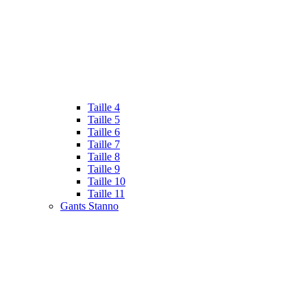
Taille 4
Taille 5
Taille 6
Taille 7
Taille 8
Taille 9
Taille 10
Taille 11
Gants Stanno