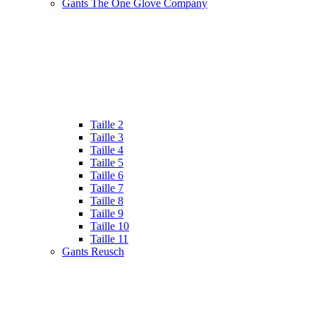
Gants The One Glove Company
Taille 2
Taille 3
Taille 4
Taille 5
Taille 6
Taille 7
Taille 8
Taille 9
Taille 10
Taille 11
Gants Reusch