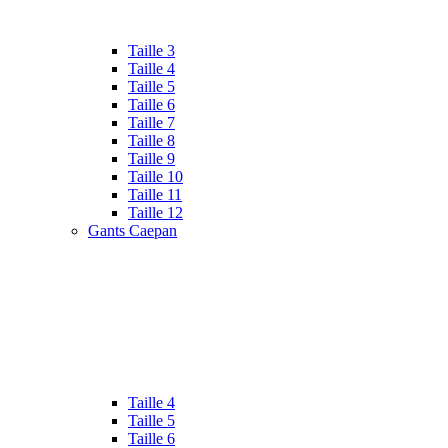
Taille 3
Taille 4
Taille 5
Taille 6
Taille 7
Taille 8
Taille 9
Taille 10
Taille 11
Taille 12
Gants Caepan
Taille 4
Taille 5
Taille 6