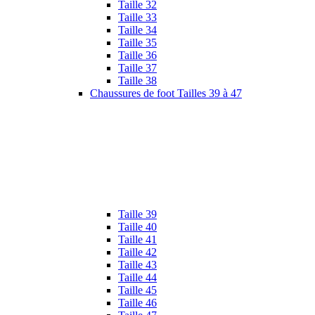
Taille 32
Taille 33
Taille 34
Taille 35
Taille 36
Taille 37
Taille 38
Chaussures de foot Tailles 39 à 47
Taille 39
Taille 40
Taille 41
Taille 42
Taille 43
Taille 44
Taille 45
Taille 46