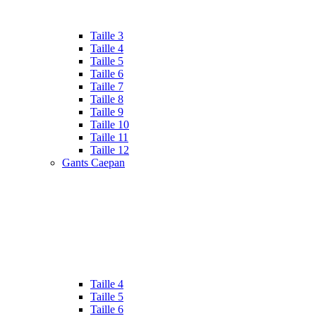
Taille 3
Taille 4
Taille 5
Taille 6
Taille 7
Taille 8
Taille 9
Taille 10
Taille 11
Taille 12
Gants Caepan
Taille 4
Taille 5
Taille 6