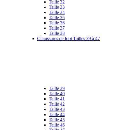
Taille 32
Taille 33
Taille 34
Taille 35
Taille 36
Taille 37
Taille 38
Chaussures de foot Tailles 39 à 47
Taille 39
Taille 40
Taille 41
Taille 42
Taille 43
Taille 44
Taille 45
Taille 46