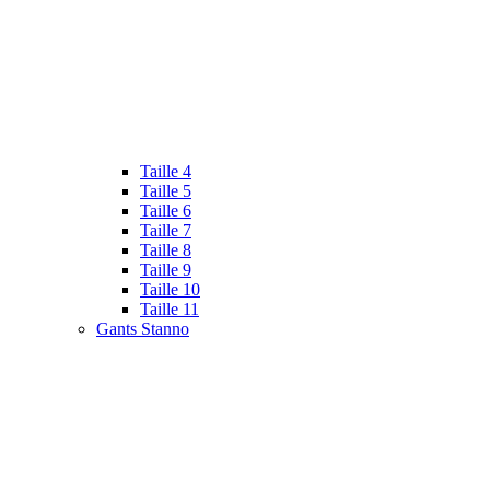
Taille 4
Taille 5
Taille 6
Taille 7
Taille 8
Taille 9
Taille 10
Taille 11
Gants Stanno