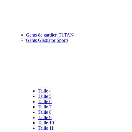
Gants de gardien T1TAN
Gants Gladiator Sports
Taille 4
Taille 5
Taille 6
Taille 7
Taille 8
Taille 9
Taille 10
Taille 11