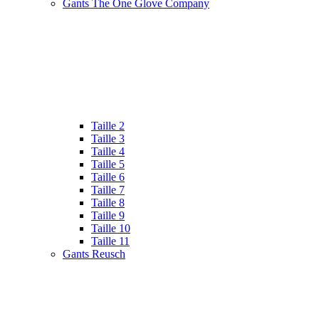
Gants The One Glove Company
Taille 2
Taille 3
Taille 4
Taille 5
Taille 6
Taille 7
Taille 8
Taille 9
Taille 10
Taille 11
Gants Reusch