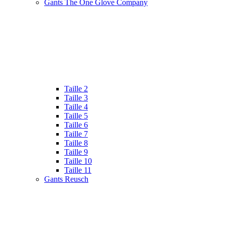
Gants The One Glove Company
Taille 2
Taille 3
Taille 4
Taille 5
Taille 6
Taille 7
Taille 8
Taille 9
Taille 10
Taille 11
Gants Reusch