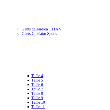
Gants de gardien T1TAN
Gants Gladiator Sports
Taille 4
Taille 5
Taille 6
Taille 7
Taille 8
Taille 9
Taille 10
Taille 11