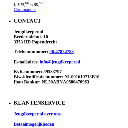
00
99
€ 100,
€ 89,
Commander
CONTACT
Jeugdkeeper.nl
Brederodehuis 10
3353 HD Papendrecht
Telefoonnummer:
06-47824783
E-mailadres:
info@jeugdkeeper.nl
KvK-nummer: 59583797
Btw-identificatienummer: NL001619713B10​
Iban Banknr: NL30ABNA0580478963
KLANTENSERVICE
Jeugdkeeper.nl over ons
Betaalmogelijkheden