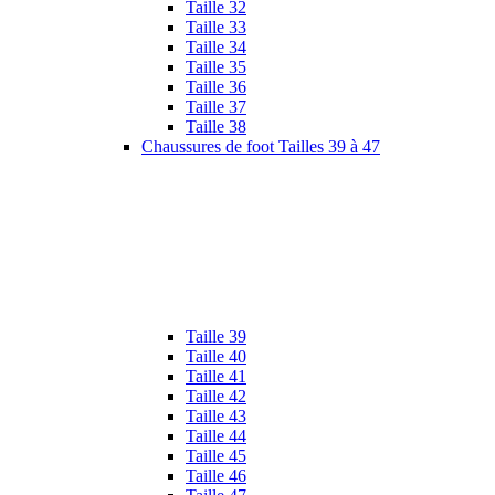
Taille 32
Taille 33
Taille 34
Taille 35
Taille 36
Taille 37
Taille 38
Chaussures de foot Tailles 39 à 47
Taille 39
Taille 40
Taille 41
Taille 42
Taille 43
Taille 44
Taille 45
Taille 46