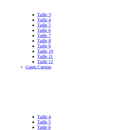
Taille 3
Taille 4
Taille 5
Taille 6
Taille 7
Taille 8
Taille 9
Taille 10
Taille 11
Taille 12
Gants Caepan
Taille 4
Taille 5
Taille 6