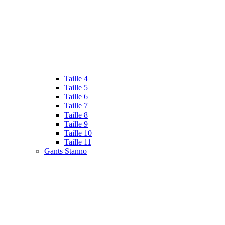
Taille 4
Taille 5
Taille 6
Taille 7
Taille 8
Taille 9
Taille 10
Taille 11
Gants Stanno