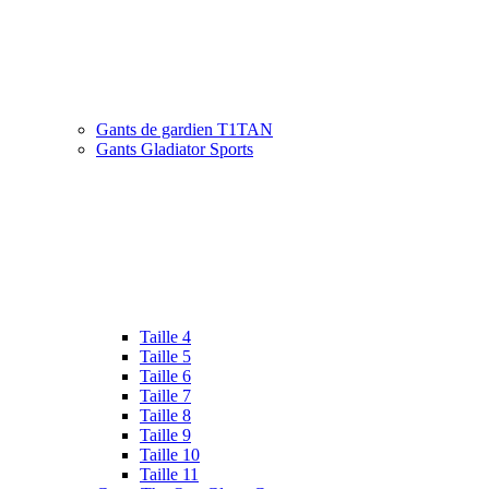
Gants de gardien T1TAN
Gants Gladiator Sports
Taille 4
Taille 5
Taille 6
Taille 7
Taille 8
Taille 9
Taille 10
Taille 11