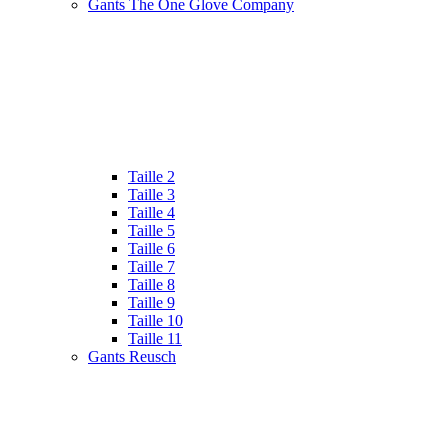
Gants The One Glove Company
Taille 2
Taille 3
Taille 4
Taille 5
Taille 6
Taille 7
Taille 8
Taille 9
Taille 10
Taille 11
Gants Reusch