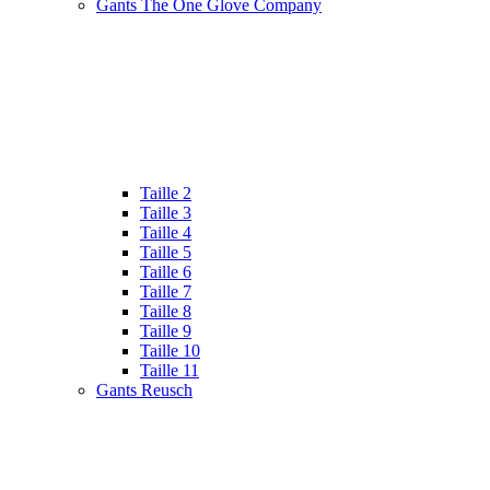
Gants The One Glove Company
Taille 2
Taille 3
Taille 4
Taille 5
Taille 6
Taille 7
Taille 8
Taille 9
Taille 10
Taille 11
Gants Reusch