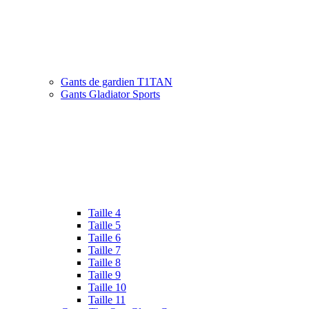
Gants de gardien T1TAN
Gants Gladiator Sports
Taille 4
Taille 5
Taille 6
Taille 7
Taille 8
Taille 9
Taille 10
Taille 11