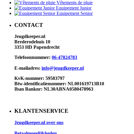
Vêtements de pluie
Equipement Junior
Equipement Senior
CONTACT
Jeugdkeeper.nl
Brederodehuis 10
3353 HD Papendrecht
Telefoonnummer:
06-47824783
E-mailadres:
info@jeugdkeeper.nl
KvK-nummer: 59583797
Btw-identificatienummer: NL001619713B10​
Iban Banknr: NL30ABNA0580478963
KLANTENSERVICE
Jeugdkeeper.nl over ons
Betaalmogelijkheden