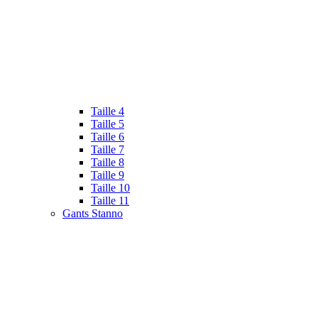
Taille 4
Taille 5
Taille 6
Taille 7
Taille 8
Taille 9
Taille 10
Taille 11
Gants Stanno