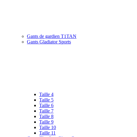
Gants de gardien T1TAN
Gants Gladiator Sports
Taille 4
Taille 5
Taille 6
Taille 7
Taille 8
Taille 9
Taille 10
Taille 11