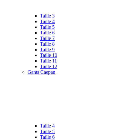
Taille 3
Taille 4
Taille 5
Taille 6
Taille 7
Taille 8
Taille 9
Taille 10
Taille 11
Taille 12
Gants Caepan
Taille 4
Taille 5
Taille 6