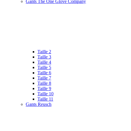
Gants The One Glove Company
Taille 2
Taille 3
Taille 4
Taille 5
Taille 6
Taille 7
Taille 8
Taille 9
Taille 10
Taille 11
Gants Reusch