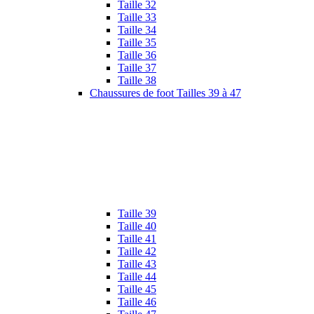
Taille 32
Taille 33
Taille 34
Taille 35
Taille 36
Taille 37
Taille 38
Chaussures de foot Tailles 39 à 47
Taille 39
Taille 40
Taille 41
Taille 42
Taille 43
Taille 44
Taille 45
Taille 46