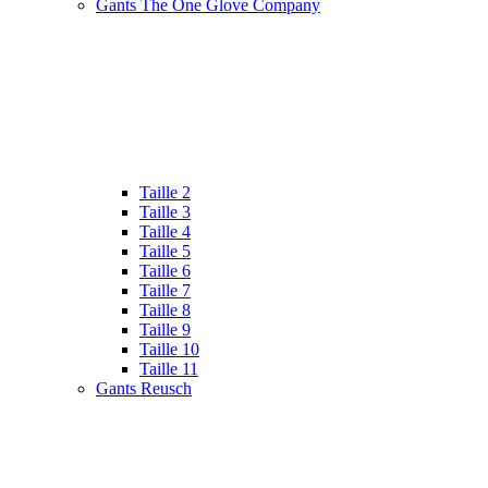
Gants The One Glove Company
Taille 2
Taille 3
Taille 4
Taille 5
Taille 6
Taille 7
Taille 8
Taille 9
Taille 10
Taille 11
Gants Reusch