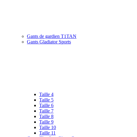
Gants de gardien T1TAN
Gants Gladiator Sports
Taille 4
Taille 5
Taille 6
Taille 7
Taille 8
Taille 9
Taille 10
Taille 11