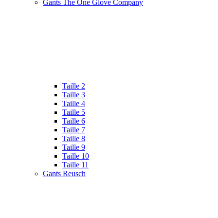
Gants The One Glove Company
Taille 2
Taille 3
Taille 4
Taille 5
Taille 6
Taille 7
Taille 8
Taille 9
Taille 10
Taille 11
Gants Reusch