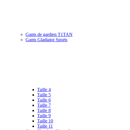
Gants de gardien T1TAN
Gants Gladiator Sports
Taille 4
Taille 5
Taille 6
Taille 7
Taille 8
Taille 9
Taille 10
Taille 11