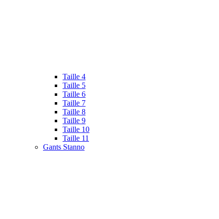
Taille 4
Taille 5
Taille 6
Taille 7
Taille 8
Taille 9
Taille 10
Taille 11
Gants Stanno