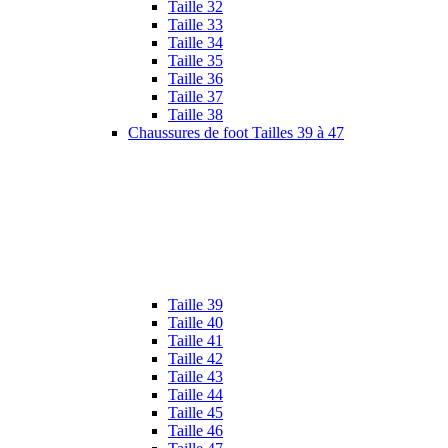
Taille 32
Taille 33
Taille 34
Taille 35
Taille 36
Taille 37
Taille 38
Chaussures de foot Tailles 39 à 47
Taille 39
Taille 40
Taille 41
Taille 42
Taille 43
Taille 44
Taille 45
Taille 46