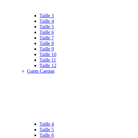
Taille 3
Taille 4
Taille 5
Taille 6
Taille 7
Taille 8
Taille 9
Taille 10
Taille 11
Taille 12
Gants Caepan
Taille 4
Taille 5
Taille 6