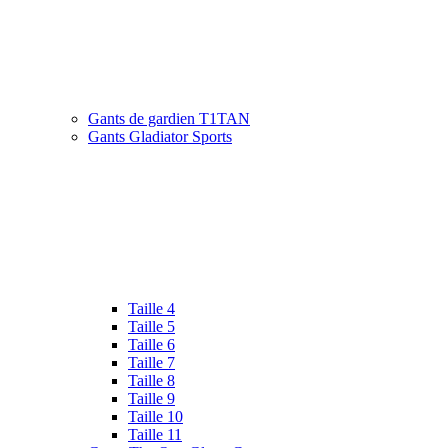
Gants de gardien T1TAN
Gants Gladiator Sports
Taille 4
Taille 5
Taille 6
Taille 7
Taille 8
Taille 9
Taille 10
Taille 11