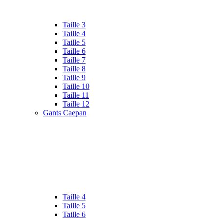
Taille 3
Taille 4
Taille 5
Taille 6
Taille 7
Taille 8
Taille 9
Taille 10
Taille 11
Taille 12
Gants Caepan
Taille 4
Taille 5
Taille 6