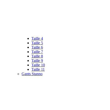
Taille 4
Taille 5
Taille 6
Taille 7
Taille 8
Taille 9
Taille 10
Taille 11
Gants Stanno