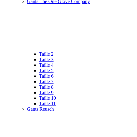
Gants The One Glove Company
Taille 2
Taille 3
Taille 4
Taille 5
Taille 6
Taille 7
Taille 8
Taille 9
Taille 10
Taille 11
Gants Reusch