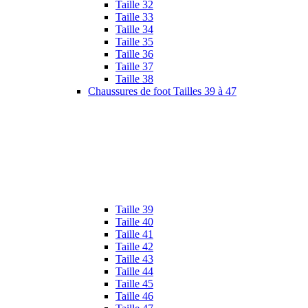
Taille 32
Taille 33
Taille 34
Taille 35
Taille 36
Taille 37
Taille 38
Chaussures de foot Tailles 39 à 47
Taille 39
Taille 40
Taille 41
Taille 42
Taille 43
Taille 44
Taille 45
Taille 46