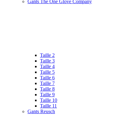
Gants The One Glove Company
Taille 2
Taille 3
Taille 4
Taille 5
Taille 6
Taille 7
Taille 8
Taille 9
Taille 10
Taille 11
Gants Reusch