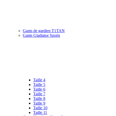
Gants de gardien T1TAN
Gants Gladiator Sports
Taille 4
Taille 5
Taille 6
Taille 7
Taille 8
Taille 9
Taille 10
Taille 11