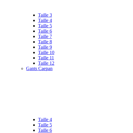
Taille 3
Taille 4
Taille 5
Taille 6
Taille 7
Taille 8
Taille 9
Taille 10
Taille 11
Taille 12
Gants Caepan
Taille 4
Taille 5
Taille 6