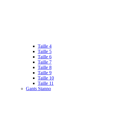
Taille 4
Taille 5
Taille 6
Taille 7
Taille 8
Taille 9
Taille 10
Taille 11
Gants Stanno