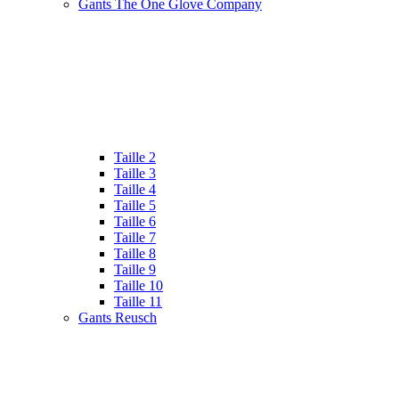
Gants The One Glove Company
Taille 2
Taille 3
Taille 4
Taille 5
Taille 6
Taille 7
Taille 8
Taille 9
Taille 10
Taille 11
Gants Reusch