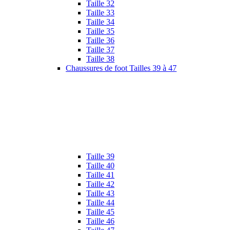
Taille 32
Taille 33
Taille 34
Taille 35
Taille 36
Taille 37
Taille 38
Chaussures de foot Tailles 39 à 47
Taille 39
Taille 40
Taille 41
Taille 42
Taille 43
Taille 44
Taille 45
Taille 46