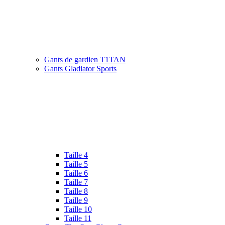
Gants de gardien T1TAN
Gants Gladiator Sports
Taille 4
Taille 5
Taille 6
Taille 7
Taille 8
Taille 9
Taille 10
Taille 11