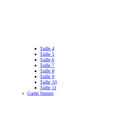
Taille 4
Taille 5
Taille 6
Taille 7
Taille 8
Taille 9
Taille 10
Taille 11
Gants Stanno