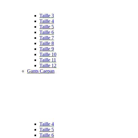
Taille 3
Taille 4
Taille 5
Taille 6
Taille 7
Taille 8
Taille 9
Taille 10
Taille 11
Taille 12
Gants Caepan
Taille 4
Taille 5
Taille 6