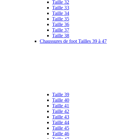
Taille 32
Taille 33
Taille 34
Taille 35
Taille 36
Taille 37
Taille 38
Chaussures de foot Tailles 39 à 47
Taille 39
Taille 40
Taille 41
Taille 42
Taille 43
Taille 44
Taille 45
Taille 46