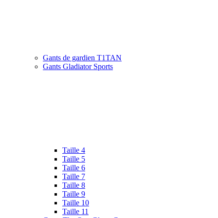
Gants de gardien T1TAN
Gants Gladiator Sports
Taille 4
Taille 5
Taille 6
Taille 7
Taille 8
Taille 9
Taille 10
Taille 11