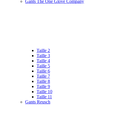
Gants The One Glove Company
Taille 2
Taille 3
Taille 4
Taille 5
Taille 6
Taille 7
Taille 8
Taille 9
Taille 10
Taille 11
Gants Reusch