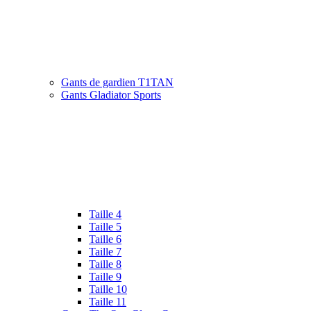
Gants de gardien T1TAN
Gants Gladiator Sports
Taille 4
Taille 5
Taille 6
Taille 7
Taille 8
Taille 9
Taille 10
Taille 11