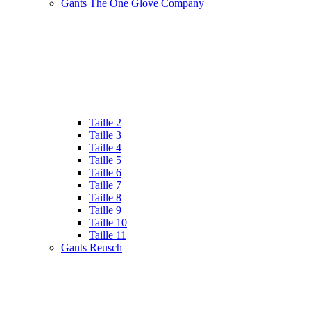
Gants The One Glove Company
Taille 2
Taille 3
Taille 4
Taille 5
Taille 6
Taille 7
Taille 8
Taille 9
Taille 10
Taille 11
Gants Reusch