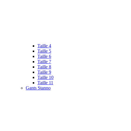
Taille 4
Taille 5
Taille 6
Taille 7
Taille 8
Taille 9
Taille 10
Taille 11
Gants Stanno