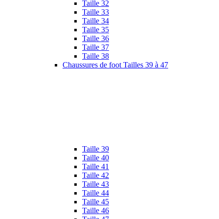
Taille 32
Taille 33
Taille 34
Taille 35
Taille 36
Taille 37
Taille 38
Chaussures de foot Tailles 39 à 47
Taille 39
Taille 40
Taille 41
Taille 42
Taille 43
Taille 44
Taille 45
Taille 46