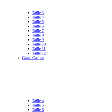
Taille 3
Taille 4
Taille 5
Taille 6
Taille 7
Taille 8
Taille 9
Taille 10
Taille 11
Taille 12
Gants Caepan
Taille 4
Taille 5
Taille 6