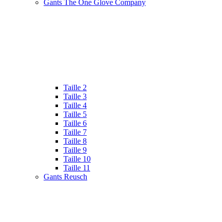
Gants The One Glove Company
Taille 2
Taille 3
Taille 4
Taille 5
Taille 6
Taille 7
Taille 8
Taille 9
Taille 10
Taille 11
Gants Reusch