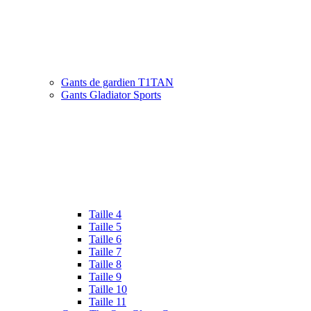
Gants de gardien T1TAN
Gants Gladiator Sports
Taille 4
Taille 5
Taille 6
Taille 7
Taille 8
Taille 9
Taille 10
Taille 11