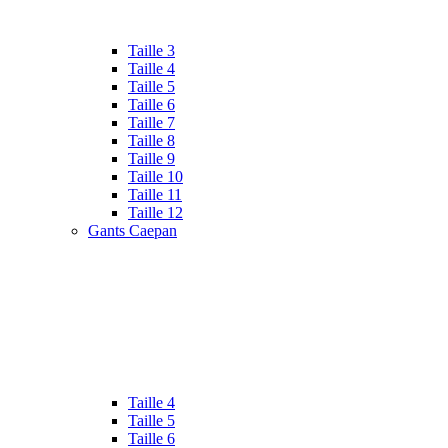
Taille 3
Taille 4
Taille 5
Taille 6
Taille 7
Taille 8
Taille 9
Taille 10
Taille 11
Taille 12
Gants Caepan
Taille 4
Taille 5
Taille 6