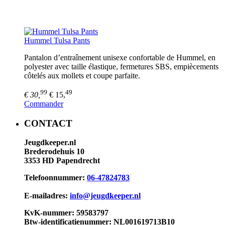
Hummel Tulsa Pants
Pantalon d’entraînement unisexe confortable de Hummel, en
polyester avec taille élastique, fermetures SBS, empiècements
côtelés aux mollets et coupe parfaite.
99
49
€ 30,
€ 15,
Commander
CONTACT
Jeugdkeeper.nl
Brederodehuis 10
3353 HD Papendrecht
Telefoonnummer:
06-47824783
E-mailadres:
info@jeugdkeeper.nl
KvK-nummer: 59583797
Btw-identificatienummer: NL001619713B10​