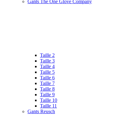
Gants The One Glove Company
Taille 2
Taille 3
Taille 4
Taille 5
Taille 6
Taille 7
Taille 8
Taille 9
Taille 10
Taille 11
Gants Reusch