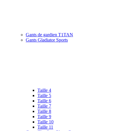
Gants de gardien T1TAN
Gants Gladiator Sports
Taille 4
Taille 5
Taille 6
Taille 7
Taille 8
Taille 9
Taille 10
Taille 11