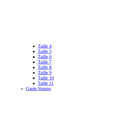
Taille 4
Taille 5
Taille 6
Taille 7
Taille 8
Taille 9
Taille 10
Taille 11
Gants Stanno