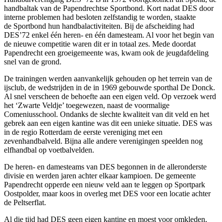
handbaltak van de Papendrechtse Sportbond. Kort nadat DES door
interne problemen had besloten zelfstandig te worden, staakte
de Sportbond hun handbalactiviteiten. Bij de afscheiding had
DES’72 enkel één heren- en één damesteam. Al voor het begin van
de nieuwe competitie waren dit er in totaal zes. Mede doordat
Papendrecht een groeigemeente was, kwam ook de jeugdafdeling
snel van de grond.
De trainingen werden aanvankelijk gehouden op het terrein van de
ijsclub, de wedstrijden in de in 1969 gebouwde sporthal De Donck.
Al snel verscheen de behoefte aan een eigen veld. Op verzoek werd
het ‘Zwarte Veldje’ toegewezen, naast de voormalige
Comeniusschool. Ondanks de slechte kwaliteit van dit veld en het
gebrek aan een eigen kantine was dit een unieke situatie. DES was
in de regio Rotterdam de eerste vereniging met een
zevenhandbalveld. Bijna alle andere verenigingen speelden nog
elfhandbal op voetbalvelden.
De heren- en damesteams van DES begonnen in de alleronderste
divisie en werden jaren achter elkaar kampioen. De gemeente
Papendrecht opperde een nieuw veld aan te leggen op Sportpark
Oostpolder, maar koos in overleg met DES voor een locatie achter
de Peltserflat.
Al die tijd had DES geen eigen kantine en moest voor omkleden,