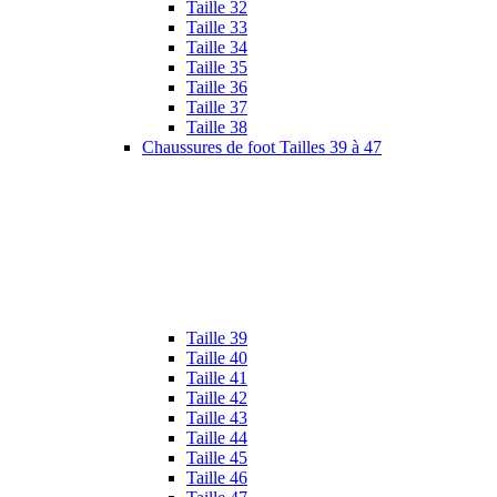
Taille 32
Taille 33
Taille 34
Taille 35
Taille 36
Taille 37
Taille 38
Chaussures de foot Tailles 39 à 47
Taille 39
Taille 40
Taille 41
Taille 42
Taille 43
Taille 44
Taille 45
Taille 46